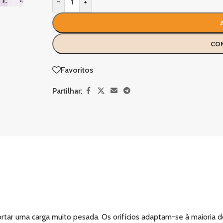
-
+
CO
Favoritos
Partilhar:
ar uma carga muito pesada. Os orifícios adaptam-se à maioria do