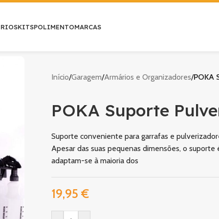
ÓRIOS
KITS
POLIMENTO
MARCAS
Início
/
Garagem
/
Armários e Organizadores
/
POKA S
POKA Suporte Pulve
Suporte conveniente para garrafas e pulverizador
Apesar das suas pequenas dimensões, o suporte é 
adaptam-se à maioria dos
19,95
€