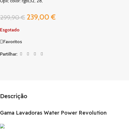
0px; color: rgb(32, 28,
239,00
€
299,90
€
Esgotado
Favoritos
Partilhar:
Descrição
Gama Lavadoras Water Power Revolution