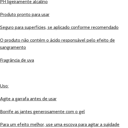
PH ligeiramente alcalino
Produto pronto para usar
Seguro para superfícies, se aplicado conforme recomendado
O produto não contém o ácido responsável pelo efeito de
sangramento
Fragrância de uva
Uso:
Agite a garrafa antes de usar
Borrife as jantes generosamente com o gel
Para um efeito melhor, use uma escova para agitar a sujidade