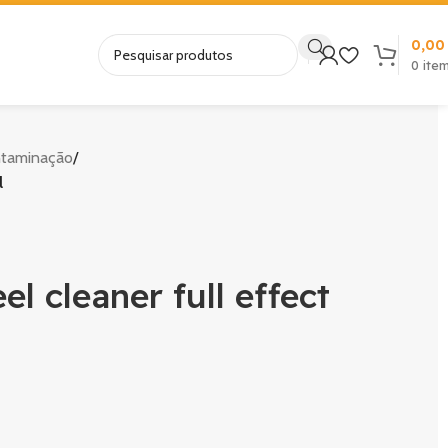
0,0
0
ite
ntaminação
/
l
cleaner full effect