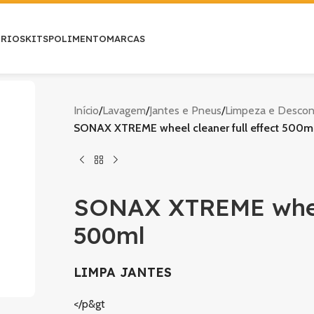
ÓRIOS
KITS
POLIMENTO
MARCAS
Início
/
Lavagem
/
Jantes e Pneus
/
Limpeza e Desco
SONAX XTREME wheel cleaner full effect 500m
SONAX XTREME wheel 
500ml
LIMPA JANTES
</p&gt