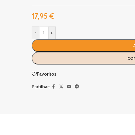
17,95
€
-
+
CO
Favoritos
Partilhar: