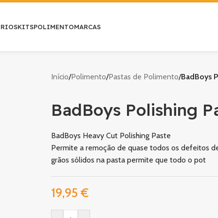
ÓRIOS
KITS
POLIMENTO
MARCAS
Início
/
Polimento
/
Pastas de Polimento
/
BadBoys Po
BadBoys Polishing P
BadBoys Heavy Cut Polishing Paste
Permite a remoção de quase todos os defeitos de
grãos sólidos na pasta permite que todo o pot
19,95
€